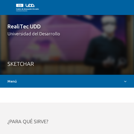
¿Qué es RealiTec UDD?
Proyectos
RealiTec UDD
Testimonios
Universidad del Desarrollo
¿Tienes una idea?
Recursos Didácticos
Modelo de Trabajo
SKETCHAR
Noticias
Menú
RecursosDidácticos++
¿PARA QUÉ SIRVE?