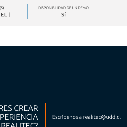
(S)
DISPONIBILIDAD DE UN DEMO
EL |
Sí
RES CREAR
PERIENCIA
Escríbenos a
realitec@udd.cl
REALITEC?